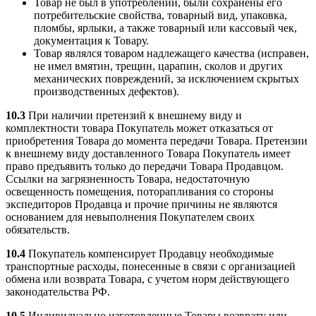
Товар не был в употреблении, были сохранены его
потребительские свойства, товарный вид, упаковка,
пломбы, ярлыки, а также товарный или кассовый чек,
документация к Товару.
Товар являлся товаром надлежащего качества (исправен,
не имел вмятин, трещин, царапин, сколов и других
механических повреждений, за исключением скрытых
производственных дефектов).
10.3
При наличии претензий к внешнему виду и
комплектности товара Покупатель может отказаться от
приобретения Товара до момента передачи Товара. Претензии
к внешнему виду доставленного Товара Покупатель имеет
право предъявить только до передачи Товара Продавцом.
Ссылки на загрязненность Товара, недостаточную
освещенность помещения, поторапливания со стороны
экспедиторов Продавца и прочие причины не являются
основанием для невыполнения Покупателем своих
обязательств.
10.4
Покупатель компенсирует Продавцу необходимые
транспортные расходы, понесенные в связи с организацией
обмена или возврата Товара, с учетом норм действующего
законодательства РФ.
10.5
Индивидуально изготовленные Товары возврату или