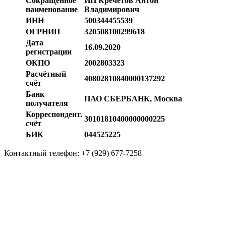
Сокращённое
ИП Кречетов Антон
наименование
Владимирович
ИНН
500344455539
ОГРНИП
320508100299618
Дата
16.09.2020
регистрации
ОКПО
2002803323
Расчётный
40802810840000137292
счёт
Банк
ПАО СБЕРБАНК, Москва
получателя
Корреспондент.
30101810400000000225
счёт
БИК
044525225
Контактный телефон: +7 (929) 677-7258