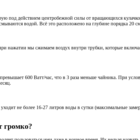
оторую под действием центробежной силы от вращающихся кулачк
мываются водой. Всё это расположено на глубине порядка 20 см
 при нажатии мы сжимаем воздух внутри трубки, которые включае
вышает 600 Ватт/час, что в 3 раза меньше чайника. При услови
есяц.
т) уходит не более 16-27 литров воды в сутки (максимальные за
т громко?
ляет пользоваться ими даже в ночное время. Их нельзя назват