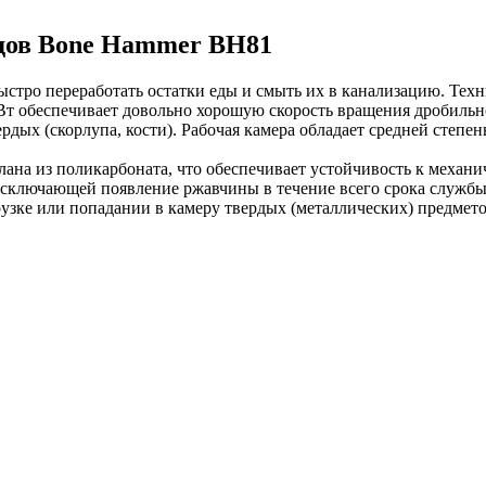
дов Bone Hammer BH81
тро переработать остатки еды и смыть их в канализацию. Техн
т обеспечивает довольно хорошую скорость вращения дробильног
ых (скорлупа, кости). Рабочая камера обладает средней степень
на из поликарбоната, что обеспечивает устойчивость к механи
исключающей появление ржавчины в течение всего срока службы
зке или попадании в камеру твердых (металлических) предмето