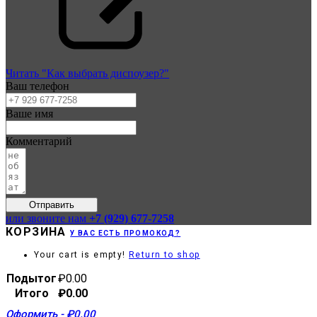
Читать "Как выбрать диспоузер?"
Ваш телефон
Ваше имя
Комментарий
Отправить
или звоните нам
+7 (929) 677-7258
КОРЗИНА
У ВАС ЕСТЬ ПРОМОКОД?
Your cart is empty!
Return to shop
Подытог
₽
0.00
Итого
₽
0.00
Оформить
-
₽0.00